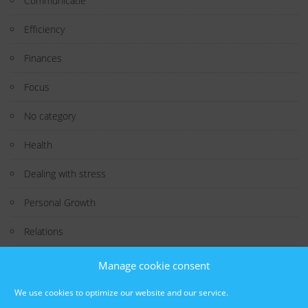
Communicatie
Efficiency
Finances
Focus
No category
Health
Dealing with stress
Personal Growth
Relations
Study
Manage cookie consent
Technology
We use cookies to optimize our website and our service.