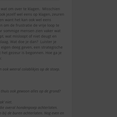
jd wat om over te klagen. Misschien
ook jezelf wel eens op klagen, zeuren
n want het kan ook wel eens
ijn om de frustratie de vrije loop te
ar sommige mensen zien vaker wat
opt, wat misloopt of niet deugt en
aag. Wat doe je dan? Luister je
an eigen deeg geven, een strategische
met het gezeur is begonnen. Hoe ga je
n:
 ook weeral colablikjes op de stoep.
e thuis ook gewoon alles op de grond?
k’ niet.
 die overal hondenpoep achterlaten.
n bij de buren achterlaten. Nog even en