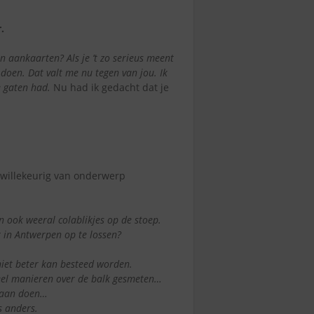
.
en aankaarten? Als je ’t zo serieus meent
 doen. Dat valt me nu tegen van jou. Ik
de gaten had.
Nu had ik gedacht dat je
g willekeurig van onderwerp
 ook weeral colablikjes op de stoep.
r in Antwerpen op te lossen?
 niet beter kan besteed worden.
veel manieren over de balk gesmeten…
 gaan doen…
s anders.