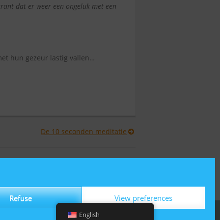
krant dat er weer een ongeluk met een
et hun gezeur lastig vallen…
De 10 seconden meditatie
Refuse
View preferences
English
Powered by