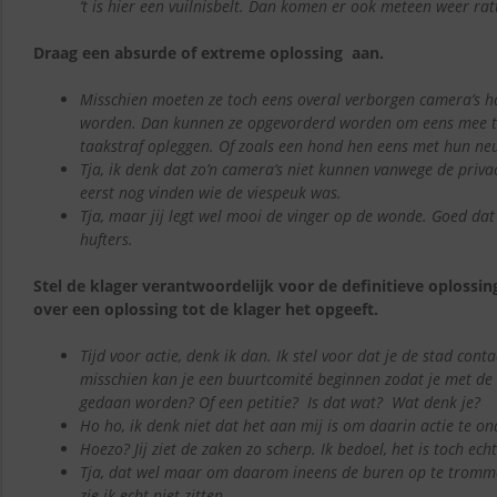
’t is hier een vuilnisbelt. Dan komen er ook meteen weer rat
Draag een absurde of extreme oplossing aan.
Misschien moeten ze toch eens overal verborgen camera’s 
worden. Dan kunnen ze opgevorderd worden om eens mee te
taakstraf opleggen. Of zoals een hond hen eens met hun neu
Tja, ik denk dat zo’n camera’s niet kunnen vanwege de priva
eerst nog vinden wie de viespeuk was.
Tja, maar jij legt wel mooi de vinger op de wonde. Goed dat 
hufters.
Stel de klager verantwoordelijk voor de definitieve oplossin
over een oplossing tot de klager het opgeeft.
Tijd voor actie, denk ik dan. Ik stel voor dat je de stad con
misschien kan je een buurtcomité beginnen zodat je met de
gedaan worden? Of een petitie? Is dat wat? Wat denk je?
Ho ho, ik denk niet dat het aan mij is om daarin actie te 
Hoezo? Jij ziet de zaken zo scherp. Ik bedoel, het is toch ec
Tja, dat wel maar om daarom ineens de buren op te trommele
zie ik echt niet zitten