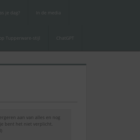
s je dag?
In de media
p Tupperware-stijl
ChatGPT
 ergeren aan van alles en nog
e bent het niet verplicht.
)