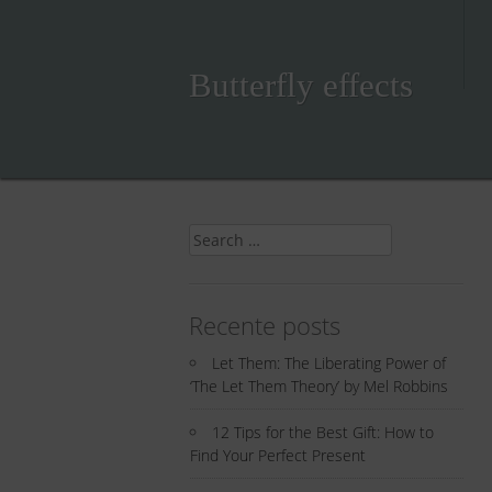
Skip
to
content
Butterfly effects
Search
for:
Recente posts
Let Them: The Liberating Power of
‘The Let Them Theory’ by Mel Robbins
12 Tips for the Best Gift: How to
Find Your Perfect Present