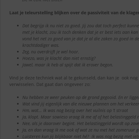
Laat je teleurstelling blijken over de passiviteit van de klager
Dat begrijp ik nu niet zo goed. Jij zou dat toch perfect kunn
met je klacht, zou ik toch denken dat je er best iets aan kan
vond het net zo goed van je dat je al die zaken zo goed in 
krachtdadiger was.
Zeg, nu
overdrijft je wel hoor.
Hoezo, was je klacht dan niet ernstig?
Jawel, maar ik heb al spijt dat ik erover begon.
Vind je deze techniek wat al te gekunseld, dan kan je ook no
verwisselen. Dat gaat dan ongeveer zo:
Nu hebben ze weer peuken op de grond gegooid. En er liggen
Wat vind jij eigenlijk van die nieuwe plannen om het verkee
Hm, wat… Ik was nog bezig over het vuilnis op ’t straat
Ja, klopt. Maar sowieso vraag ik me af of het belastinggeld
Nee, als je daarover begint. Het belastinggeld wordt op zo
Ja, en dan vraag ik me ook af wat ze nu met het zomeruur
Luisteren kun jij blijkbaar niet hé? Ik was nog bezig met iet