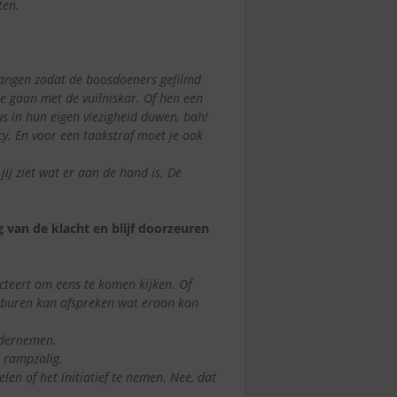
ten.
hangen zodat de boosdoeners gefilmd
 gaan met de vuilniskar. Of hen een
s in hun eigen viezigheid duwen, bah!
cy. En voor een taakstraf moet je ook
jij ziet wat er aan de hand is. De
g van de klacht en blijf doorzeuren
tacteert om eens te komen kijken. Of
 buren kan afspreken wat eraan kan
ondernemen.
ht rampzalig.
n of het initiatief te nemen. Nee, dat