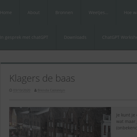
Home
About
Bronnen
Weetjes…
Hoe wa
In gesprek met chatGPT
Downloads
ChatGPT Worksho
Klagers de baas
03/10/2020
Brenda Casteleyn
Je kunt je
wat maar j
(onbekend