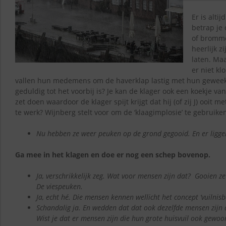
Er is alti
betrap je 
of bromme
heerlijk z
laten. Ma
er niet kl
vallen hun medemens om de haverklap lastig met hun geweekl
geduldig tot het voorbij is? Je kan de klager ook een koekje v
zet doen waardoor de klager spijt krijgt dat hij (of zij J) ooit 
te werk? Wijnberg stelt voor om de ‘klaagimplosie’ te gebruike
Nu hebben ze weer peuken op de grond gegooid. En er liggen
Ga mee in het klagen en doe er nog een schep bovenop.
Ja, verschrikkelijk zeg. Wat voor mensen zijn dat? Gooien z
De viespeuken.
Ja, echt hé. Die mensen kennen wellicht het concept ‘vuilnisba
Schandalig ja. En wedden dat dat ook dezelfde mensen zijn
Wist je dat er mensen zijn die hun grote huisvuil ook gewoo