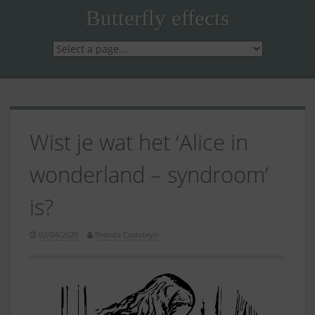
Skip
Butterfly effects
to
content
Wist je wat het ‘Alice in
wonderland – syndroom’
is?
02/04/2020
Brenda Casteleyn