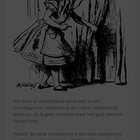
Het ‘Alice in wonderland-syndroom’ is een
neurologische aandoening die vooral voorkomt bij
kinderen. Er is geen remedie maar het gaat meestal
vanzelf over.
Typisch bij deze aandoening is dat men voorwerpen