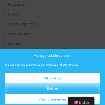
No category
Health
Dealing with stress
Personal Growth
Relations
Study
Manage cookie consent
Technology
We use cookies to optimize our website and our service.
Interesting Fact
All cookies
Well-being
Refuse
View preferences
English
© Butterfly Effects
Powered by