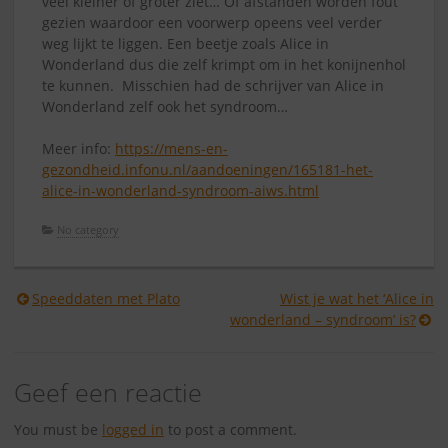
veel kleiner of groter ziet… Of afstanden worden fout
gezien waardoor een voorwerp opeens veel verder
weg lijkt te liggen. Een beetje zoals Alice in
Wonderland dus die zelf krimpt om in het konijnenhol
te kunnen. Misschien had de schrijver van Alice in
Wonderland zelf ook het syndroom…
Meer info:
https://mens-en-
gezondheid.infonu.nl/aandoeningen/165181-het-
alice-in-wonderland-syndroom-aiws.html
No category
Berichtnavigatie
Speeddaten met Plato
Wist je wat het ‘Alice in
wonderland – syndroom’ is?
Geef een reactie
You must be
logged in
to post a comment.