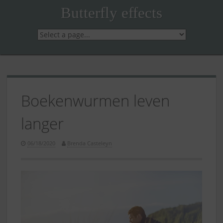
Skip
Butterfly effects
to
content
Boekenwurmen leven
langer
06/18/2020
Brenda Casteleyn