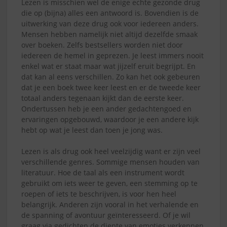
Lezen is misschien wel de enige echte gezonde drug
die op (bijna) alles een antwoord is. Bovendien is de
uitwerking van deze drug ook voor iedereen anders.
Mensen hebben namelijk niet altijd dezelfde smaak
over boeken. Zelfs bestsellers worden niet door
iedereen de hemel in geprezen. Je leest immers nooit
enkel wat er staat maar wat jijzelf eruit begrijpt. En
dat kan al eens verschillen. Zo kan het ook gebeuren
dat je een boek twee keer leest en er de tweede keer
totaal anders tegenaan kijkt dan de eerste keer.
Ondertussen heb je een ander gedachtengoed en
ervaringen opgebouwd, waardoor je een andere kijk
hebt op wat je leest dan toen je jong was.
Lezen is als drug ook heel veelzijdig want er zijn veel
verschillende genres. Sommige mensen houden van
literatuur. Hoe de taal als een instrument wordt
gebruikt om iets weer te geven, een stemming op te
roepen of iets te beschrijven, is voor hen heel
belangrijk. Anderen zijn vooral in het verhalende en
de spanning of avontuur geïnteresseerd. Of je wil
graag via gedichten de diepte van emoties verkennen.