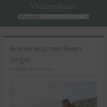
Skip
Vlindereffecten
to
content
Boekenwurmen leven
langer
06/18/2020
Brenda Casteleyn