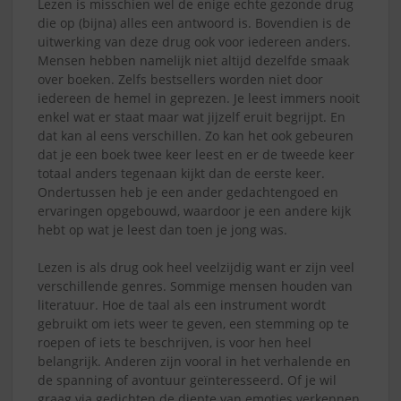
Lezen is misschien wel de enige echte gezonde drug
die op (bijna) alles een antwoord is. Bovendien is de
uitwerking van deze drug ook voor iedereen anders.
Mensen hebben namelijk niet altijd dezelfde smaak
over boeken. Zelfs bestsellers worden niet door
iedereen de hemel in geprezen. Je leest immers nooit
enkel wat er staat maar wat jijzelf eruit begrijpt. En
dat kan al eens verschillen. Zo kan het ook gebeuren
dat je een boek twee keer leest en er de tweede keer
totaal anders tegenaan kijkt dan de eerste keer.
Ondertussen heb je een ander gedachtengoed en
ervaringen opgebouwd, waardoor je een andere kijk
hebt op wat je leest dan toen je jong was.
Lezen is als drug ook heel veelzijdig want er zijn veel
verschillende genres. Sommige mensen houden van
literatuur. Hoe de taal als een instrument wordt
gebruikt om iets weer te geven, een stemming op te
roepen of iets te beschrijven, is voor hen heel
belangrijk. Anderen zijn vooral in het verhalende en
de spanning of avontuur geïnteresseerd. Of je wil
graag via gedichten de diepte van emoties verkennen.