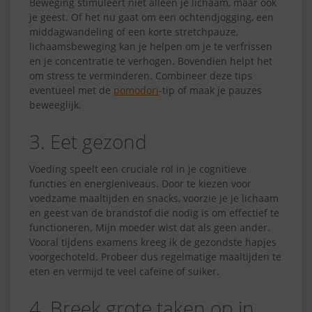
Beweging stimuleert niet alleen je lichaam, maar ook
je geest. Of het nu gaat om een ochtendjogging, een
middagwandeling of een korte stretchpauze,
lichaamsbeweging kan je helpen om je te verfrissen
en je concentratie te verhogen. Bovendien helpt het
om stress te verminderen. Combineer deze tips
eventueel met de
pomodori
-tip of maak je pauzes
beweeglijk.
3. Eet gezond
Voeding speelt een cruciale rol in je cognitieve
functies en energieniveaus. Door te kiezen voor
voedzame maaltijden en snacks, voorzie je je lichaam
en geest van de brandstof die nodig is om effectief te
functioneren. Mijn moeder wist dat als geen ander.
Vooral tijdens examens kreeg ik de gezondste hapjes
voorgechoteld. Probeer dus regelmatige maaltijden te
eten en vermijd te veel cafeïne of suiker.
4. Breek grote taken op in