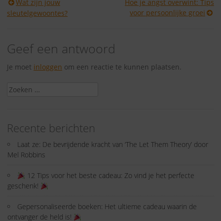
Berichtnavigatie
Wat zijn jouw
Hoe je angst overwint: Tips
voor persoonlijke groei
sleutelgewoontes?
Geef een antwoord
Je moet
inloggen
om een reactie te kunnen plaatsen.
Zoeken
naar:
Recente berichten
Laat ze: De bevrijdende kracht van ‘The Let Them Theory’ door
Mel Robbins
12 Tips voor het beste cadeau: Zo vind je het perfecte
geschenk!
Gepersonaliseerde boeken: Het ultieme cadeau waarin de
ontvanger de held is!