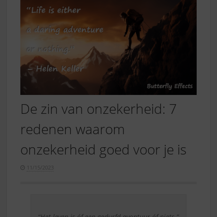
De zin van onzekerheid: 7
redenen waarom
onzekerheid goed voor je is
11/15/2023
“Het leven is óf een gedurfd avontuur óf niets.”