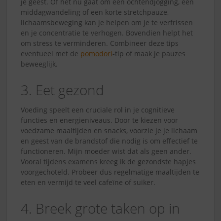
je geest. Of het nu gaat om een ochtendjogging, een
middagwandeling of een korte stretchpauze,
lichaamsbeweging kan je helpen om je te verfrissen
en je concentratie te verhogen. Bovendien helpt het
om stress te verminderen. Combineer deze tips
eventueel met de
pomodori
-tip of maak je pauzes
beweeglijk.
3. Eet gezond
Voeding speelt een cruciale rol in je cognitieve
functies en energieniveaus. Door te kiezen voor
voedzame maaltijden en snacks, voorzie je je lichaam
en geest van de brandstof die nodig is om effectief te
functioneren. Mijn moeder wist dat als geen ander.
Vooral tijdens examens kreeg ik de gezondste hapjes
voorgechoteld. Probeer dus regelmatige maaltijden te
eten en vermijd te veel cafeïne of suiker.
4. Breek grote taken op in