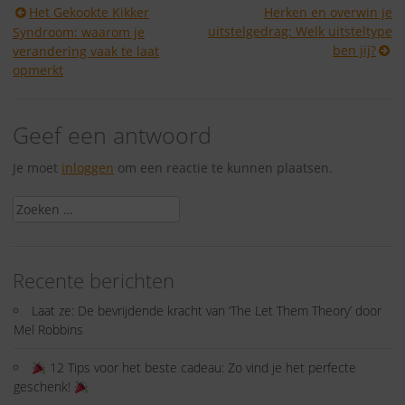
Berichtnavigatie
Het Gekookte Kikker
Herken en overwin je
uitstelgedrag: Welk uitsteltype
Syndroom: waarom je
ben jij?
verandering vaak te laat
opmerkt
Geef een antwoord
Je moet
inloggen
om een reactie te kunnen plaatsen.
Zoeken
naar:
Recente berichten
Laat ze: De bevrijdende kracht van ‘The Let Them Theory’ door
Mel Robbins
12 Tips voor het beste cadeau: Zo vind je het perfecte
geschenk!