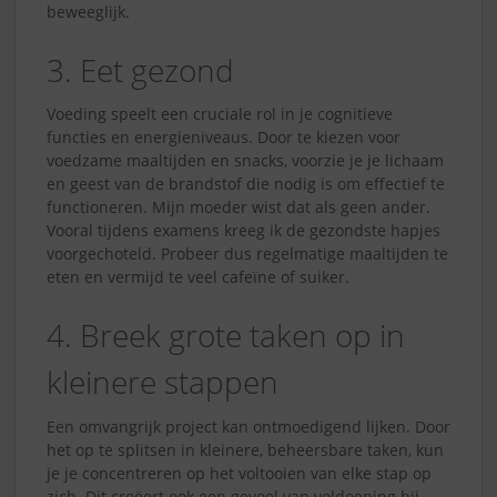
beweeglijk.
3. Eet gezond
Voeding speelt een cruciale rol in je cognitieve
functies en energieniveaus. Door te kiezen voor
voedzame maaltijden en snacks, voorzie je je lichaam
en geest van de brandstof die nodig is om effectief te
functioneren. Mijn moeder wist dat als geen ander.
Vooral tijdens examens kreeg ik de gezondste hapjes
voorgechoteld. Probeer dus regelmatige maaltijden te
eten en vermijd te veel cafeïne of suiker.
4. Breek grote taken op in
kleinere stappen
Een omvangrijk project kan ontmoedigend lijken. Door
het op te splitsen in kleinere, beheersbare taken, kun
je je concentreren op het voltooien van elke stap op
zich. Dit creëert ook een gevoel van voldoening bij