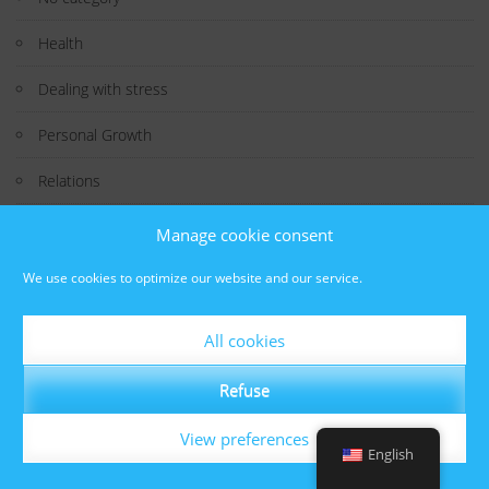
Health
Dealing with stress
Personal Growth
Relations
Study
Manage cookie consent
Technology
We use cookies to optimize our website and our service.
Interesting Fact
All cookies
Well-being
Refuse
View preferences
English
© Butterfly Effects
Powered by