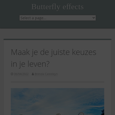
Skip
Butterfly effects
to
content
Maak je de juiste keuzes
in je leven?
06/04/2022
Brenda Casteleyn