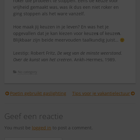
roker die probeert te stoppen. Eens de keuze voor
vrijheid gemaakt was, was ik dus een niet roker en
ging stoppen als het ware vanzelf.
Hoe maak jij keuzen in je leven? En was het je
opgevallen dat je kan kiezen voor keuze
s
of keuze
n
.
Blijkbaar zijn beide meervouden taalkundig juist…
Leestip: Robert Fritz,
De weg van de minste weerstand.
Over de kunst van het creëren
. Ankh-Hermes, 1989.
No category
Berichtnavigatie
Poetin gebruikt gaslighting
Tips voor je vakantielectuur
Geef een reactie
You must be
logged in
to post a comment.