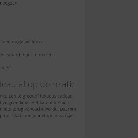
 meegaan.
of een dagje wellness.
een “waardebon” te maken.
 mij!”
eau af op de relatie
kt. Een té groot of luxueus cadeau
et zo goed kent. Het kan onbedoeld
r ‘iets terug verwacht wordt’. Daarom
p de relatie die je met de ontvanger