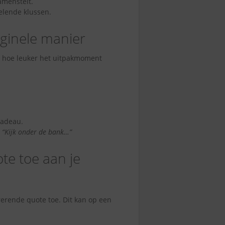
amenstelt.
velende klussen.
iginele manier
t, hoe leuker het uitpakmoment
cadeau.
:
“Kijk onder de bank…”
te toe aan je
rerende quote toe. Dit kan op een