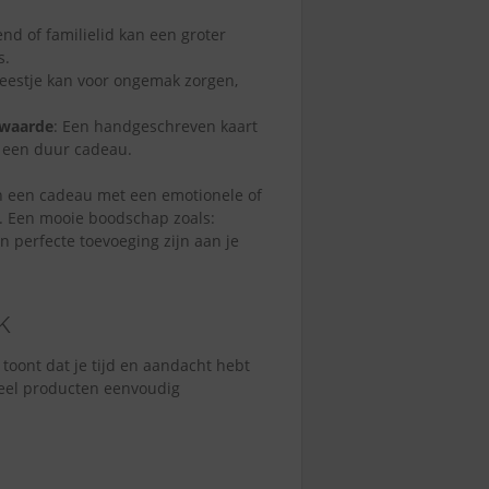
end of familielid kan een groter
s.
feestje kan voor ongemak zorgen,
 waarde
: Een handgeschreven kaart
n een duur cadeau.
dan een cadeau met een emotionele of
e. Een mooie boodschap zoals:
n perfecte toevoeging zijn aan je
k
 toont dat je tijd en aandacht hebt
 veel producten eenvoudig