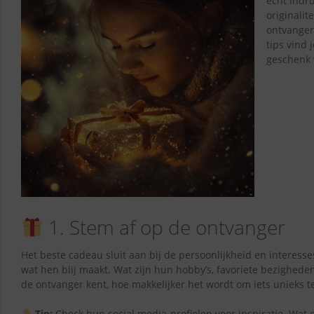
écht indr
originalit
ontvanger
tips vind 
geschenk 
1. Stem af op de ontvanger
Het beste cadeau sluit aan bij de persoonlijkheid en interess
wat hen blij maakt. Wat zijn hun hobby’s, favoriete bezigheden
de ontvanger kent, hoe makkelijker het wordt om iets unieks t
Tip:
Check hun social media-profielen voor inspiratie. Wat