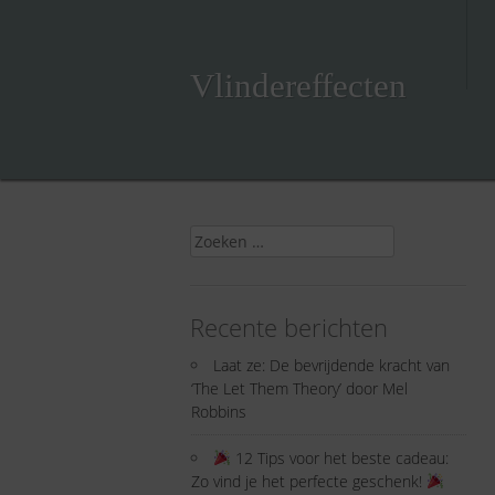
Skip
to
content
Vlindereffecten
Zoeken
naar:
Recente berichten
Laat ze: De bevrijdende kracht van
‘The Let Them Theory’ door Mel
Robbins
12 Tips voor het beste cadeau:
Zo vind je het perfecte geschenk!