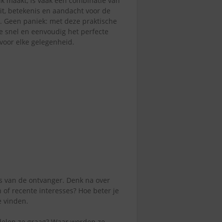
uk maakt, is vaak een combinatie van
eit, betekenis en aandacht voor de
. Geen paniek: met deze praktische
je snel en eenvoudig het perfecte
voor elke gelegenheid.
es van de ontvanger. Denk na over
 of recente interesses? Hoe beter je
e vinden.
 delen ze graag? Waar worden ze