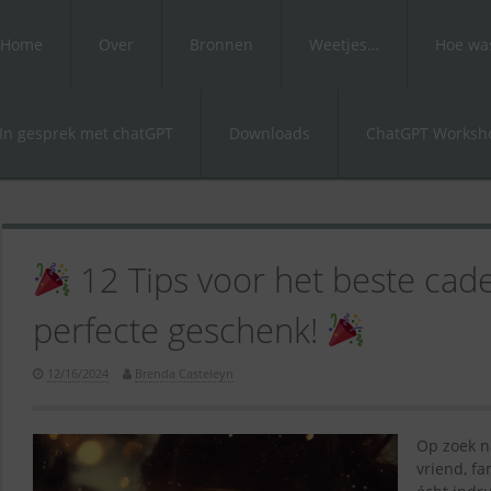
Home
Over
Bronnen
Weetjes…
Hoe was
In gesprek met chatGPT
Downloads
ChatGPT Worksho
12 Tips voor het beste cade
perfecte geschenk!
12/16/2024
Brenda Casteleyn
Op zoek n
vriend, fa