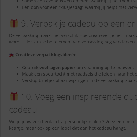
Samen een avond koken en eten, waarbij jij het menu s
Een bon voor een “klusjesdag” waarbij jij helpt met ver
9. Verpak je cadeau op een or
De verpakking maakt het verschil. Hoe creatiever je het inpak
wordt. Hier kun je het element van verrassing nog versterken.
Creatieve verpakkingsideeën:
Gebruik
veel lagen papier
om spanning op te bouwen.
Maak een speurtocht met raadsels die leiden naar het 
Verstop briefjes of aanwijzingen in de verpakking, zoals
10. Voeg een inspirerende quo
cadeau
Wil je jouw geschenk extra persoonlijk maken? Voeg een inspi
kaartje, maar ook op een label dat aan het cadeau hangt.