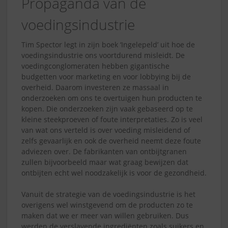
Propaganda van de
voedingsindustrie
Tim Spector legt in zijn boek ‘Ingelepeld’ uit hoe de
voedingsindustrie ons voortdurend misleidt. De
voedingconglomeraten hebben gigantische
budgetten voor marketing en voor lobbying bij de
overheid. Daarom investeren ze massaal in
onderzoeken om ons te overtuigen hun producten te
kopen. Die onderzoeken zijn vaak gebaseerd op te
kleine steekproeven of foute interpretaties. Zo is veel
van wat ons verteld is over voeding misleidend of
zelfs gevaarlijk en ook de overheid neemt deze foute
adviezen over. De fabrikanten van ontbijtgranen
zullen bijvoorbeeld maar wat graag bewijzen dat
ontbijten echt wel noodzakelijk is voor de gezondheid.
Vanuit de strategie van de voedingsindustrie is het
overigens wel winstgevend om de producten zo te
maken dat we er meer van willen gebruiken. Dus
werden de verslavende ingrediënten zoals suikers en