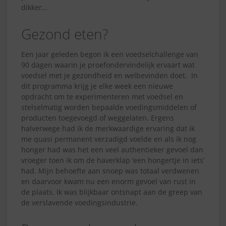
dikker…
Gezond eten?
Een jaar geleden begon ik een voedselchallenge van
90 dagen waarin je proefondervindelijk ervaart wat
voedsel met je gezondheid en welbevinden doet. In
dit programma krijg je elke week een nieuwe
opdracht om te experimenteren met voedsel en
stelselmatig worden bepaalde voedingsmiddelen of
producten toegevoegd of weggelaten. Ergens
halverwege had ik de merkwaardige ervaring dat ik
me quasi permanent verzadigd voelde en als ik nog
honger had was het een veel authentieker gevoel dan
vroeger toen ik om de haverklap ‘een hongertje in iets’
had. Mijn behoefte aan snoep was totaal verdwenen
en daarvoor kwam nu een enorm gevoel van rust in
de plaats. Ik was blijkbaar ontsnapt aan de greep van
de verslavende voedingsindustrie.