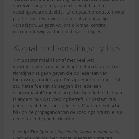
suikervervangers opgevoerd terwijl de echte
voedingswaarde daalde. Er ontstaan producten waar
je altijd meer van wil eten omdat ze nauwelijks
verzadigen. Zo gaan we ons allemaal continu
overeten terwijl we toch ondervoed blijven.
Komaf met voedingsmythes
Tim Spector maakt komaf met heel wat
voedingsmythes maar hij loopt niet in de valkuil om
richtlijnen te gaan geven die op iedereen van
toepassing zouden zijn. Die zijn er immers niet. Dat
zou hetzelfde zijn als zeggen dat iedereen
schoenmaat 40 moet gaan gebruiken. Ieders lichaam
is anders, ook wat voeding betreft. Er bestaat dus
geen ideaal dieet voor iedereen. Maar een kritische
blik op de propaganda van de voedingsindustrie is al
een stap in de goede richting.
Leestip
: Tim Spector,
Ingelepeld, Waarom maar weinig
klopt van wat ons over voedsel is verteld
, Uitgeverij