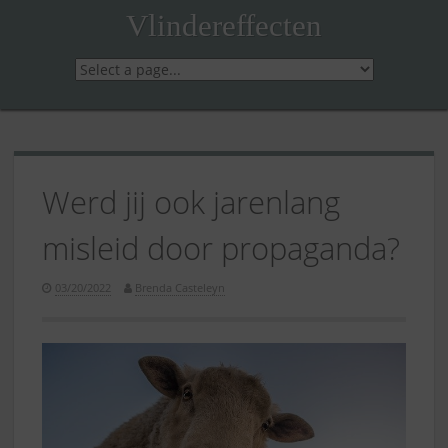
Skip
Vlindereffecten
to
content
Werd jij ook jarenlang
misleid door propaganda?
03/20/2022
Brenda Casteleyn