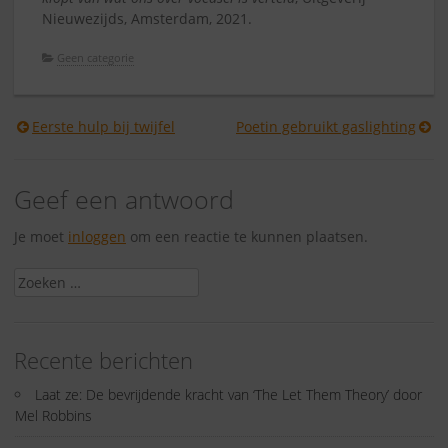
Nieuwezijds, Amsterdam, 2021.
Geen categorie
Berichtnavigatie
Eerste hulp bij twijfel
Poetin gebruikt gaslighting
Geef een antwoord
Je moet
inloggen
om een reactie te kunnen plaatsen.
Zoeken
naar:
Recente berichten
Laat ze: De bevrijdende kracht van ‘The Let Them Theory’ door
Mel Robbins