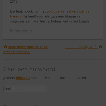
2010.
Erg leuk is ook nog het
youtube-kanaal van Joshua
French
. Hij heeft voor elk type een filmpje van
ongeveer een kwartiertje, helaas wel in het Engels.
Geen categorie
Berichtnavigatie
Nooit meer snurken door
Eerste hulp bij twijfel
beter te ademen
Geef een antwoord
Je moet
inloggen
om een reactie te kunnen plaatsen.
Zoeken
naar: