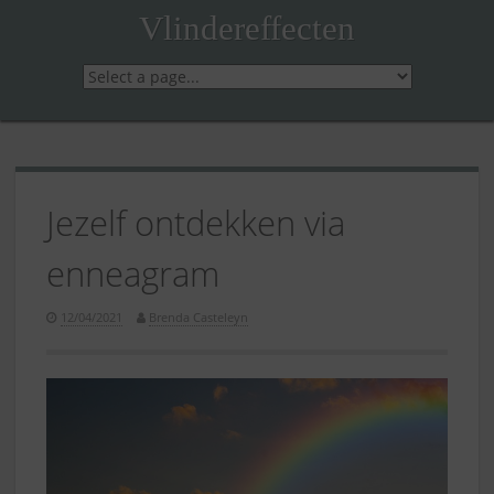
Skip
Vlindereffecten
to
content
Jezelf ontdekken via
enneagram
12/04/2021
Brenda Casteleyn