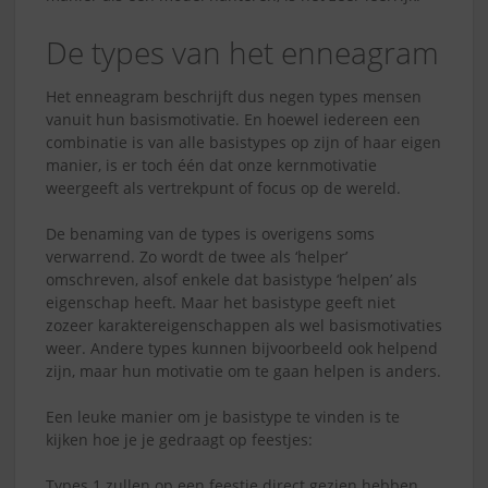
De types van het enneagram
Het enneagram beschrijft dus negen types mensen
vanuit hun basismotivatie. En hoewel iedereen een
combinatie is van alle basistypes op zijn of haar eigen
manier, is er toch één dat onze kernmotivatie
weergeeft als vertrekpunt of focus op de wereld.
De benaming van de types is overigens soms
verwarrend. Zo wordt de twee als ‘helper’
omschreven, alsof enkele dat basistype ‘helpen’ als
eigenschap heeft. Maar het basistype geeft niet
zozeer karaktereigenschappen als wel basismotivaties
weer. Andere types kunnen bijvoorbeeld ook helpend
zijn, maar hun motivatie om te gaan helpen is anders.
Een leuke manier om je basistype te vinden is te
kijken hoe je je gedraagt op feestjes:
Types 1 zullen op een feestje direct gezien hebben