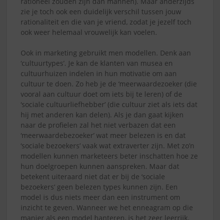
rationeel zouden zijn dan mannen). Maar anderzijds
zie je toch ook een duidelijk verschil tussen jouw
rationaliteit en die van je vriend, zodat je jezelf toch
ook weer helemaal vrouwelijk kan voelen.
Ook in marketing gebruikt men modellen. Denk aan
‘cultuurtypes’. Je kan de klanten van musea en
cultuurhuizen indelen in hun motivatie om aan
cultuur te doen. Zo heb je de ‘meerwaardezoeker (die
vooral aan cultuur doet om iets bij te leren) of de
‘sociale cultuurliefhebber’ (die cultuur ziet als iets dat
hij met anderen kan delen). Als je dan gaat kijken
naar de profielen zal het niet verbazen dat een
‘meerwaardebezoeker’ wat meer belezen is en dat
‘sociale bezoekers’ vaak wat extraverter zijn. Met zo’n
modellen kunnen marketeers beter inschatten hoe ze
hun doelgroepen kunnen aanspreken. Maar dat
betekent uiteraard niet dat er bij de ‘sociale
bezoekers’ geen belezen types kunnen zijn. Een
model is dus niets meer dan een instrument om
inzicht te geven. Wanneer we het enneagram op die
manier als een model hanteren, is het zeer leerrijk.