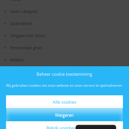
Geen categorie
Gezondheid
Omgaan met stress
Persoonlijke groei
Relaties
Studeren
Beheer cookie toestemming
Technologie
Wij gebruiken cookies om onze website en onze service te optimaliseren.
Weetje
Alle cookies
Welzijn
Weigeren
Bekijk voorkeuren