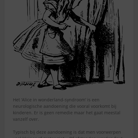
Het ‘Alice in wonderland-syndroom’ is een
neurologische aandoening die vooral voorkomt bij
kinderen. Er is geen remedie maar het gaat meestal
vanzelf over.
Typisch bij deze aandoening is dat men voorwerpen