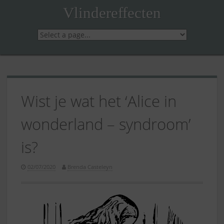
Skip
Vlindereffecten
to
content
Wist je wat het ‘Alice in
wonderland – syndroom’
is?
02/07/2020
Brenda Casteleyn