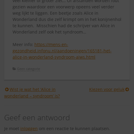
veel kleiner of groter ziet… Of afstanden worden fout
gezien waardoor een voorwerp opeens veel verder
weg lijkt te liggen. Een beetje zoals Alice in
Wonderland dus die zelf krimpt om in het konijnenhol
te kunnen. Misschien had de schrijver van Alice in
Wonderland zelf ook het syndroom…
Meer info:
https://mens-en-
gezondheid.infonu.nl/aandoeningen/165181-het-
alice-in-wonderland-syndroom-aiws.html
Geen categorie
Berichtnavigatie
Wist je wat het ‘Alice in
Kiezen voor geluk
wonderland – syndroom’ is?
Geef een antwoord
Je moet
inloggen
om een reactie te kunnen plaatsen.