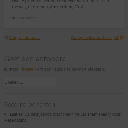
Hoe je productiever en creatiever wordt door af en
toe weg te dromen, Amsterdam, 2018.
Geen categorie
Berichtnavigatie
Klagers de baas
Ga op zoek naar je ‘ikigai’
Geef een antwoord
Je moet
inloggen
om een reactie te kunnen plaatsen.
Zoeken
naar:
Recente berichten
Laat ze: De bevrijdende kracht van ‘The Let Them Theory’ door
Mel Robbins