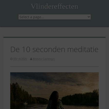
Skip
Vlindereffecten
to
content
De 10 seconden meditatie
03/14/2020
Brenda Casteleyn