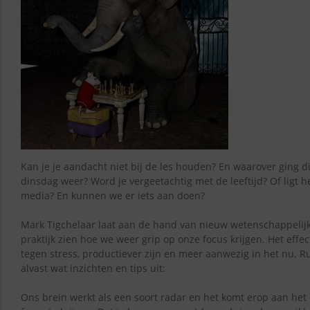
Kan je je aandacht niet bij de les houden? En waarover ging 
dinsdag weer? Word je vergeetachtig met de leeftijd? Of ligt h
media? En kunnen we er iets aan doen?
Mark Tigchelaar laat aan de hand van nieuw wetenschappelij
praktijk zien hoe we weer grip op onze focus krijgen. Het eff
tegen stress, productiever zijn en meer aanwezig in het nu. Rus
alvast wat inzichten en tips uit:
Ons brein werkt als een soort radar en het komt erop aan he