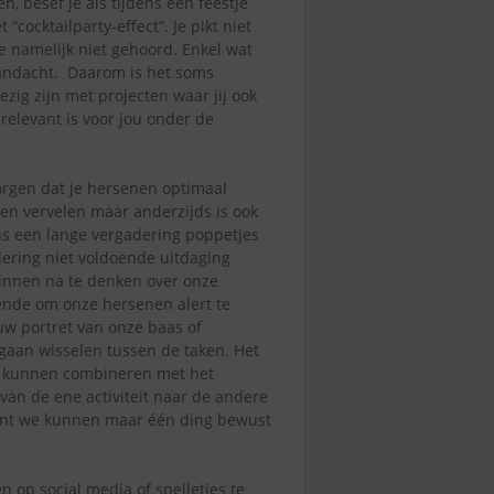
, besef je als tijdens een feestje
ocktailparty-effect”. Je pikt niet
e namelijk niet gehoord. Enkel wat
andacht. Daarom is het soms
zig zijn met projecten waar jij ook
relevant is voor jou onder de
orgen dat je hersenen optimaal
gen vervelen maar anderzijds is ook
ens een lange vergadering poppetjes
dering niet voldoende uitdaging
innen na te denken over onze
ende om onze hersenen alert te
w portret van onze baas of
gaan wisselen tussen de taken. Het
e kunnen combineren met het
van de ene activiteit naar de andere
Want we kunnen maar één ding bewust
 op social media of spelletjes te