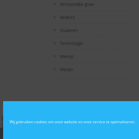
Persoonlijke groei
Relaties
Studeren
Technologie
Weetje
Welzijn
Wij gebruiken cookies om onze website en onze service te optimaliseren.
© Vlindereffecten