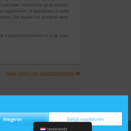
en om weer informatie op te nemen,
an dagdromen of wandelen, in ieder
zetten. Dat maakt het achteraf weer
 de 4 concentratielekken en krijg meer
Maak komaf met slachtofferdenken
Weigeren
Bekijk voorkeuren
Nederlands
Powered by