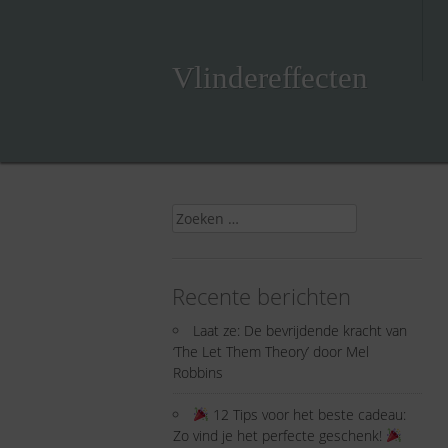
Skip
to
content
Vlindereffecten
Zoeken
naar:
Recente berichten
Laat ze: De bevrijdende kracht van
‘The Let Them Theory’ door Mel
Robbins
12 Tips voor het beste cadeau:
Zo vind je het perfecte geschenk!