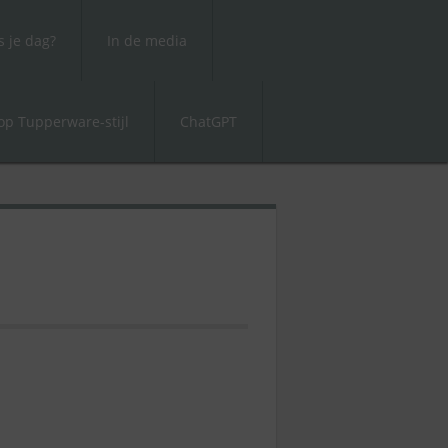
 je dag?
In de media
p Tupperware-stijl
ChatGPT