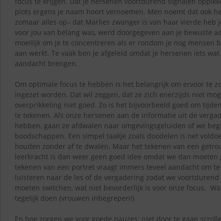
focus te krijgen. Dat je hersenen voortdurend signalen oppikken
plots ergens je naam hoort vernoemen. Men noemt dat ook het “c
zomaar alles op– dat Marlies zwanger is van haar vierde heb j
voor jou van belang was, werd doorgegeven aan je bewuste a
moeilijk om je te concentreren als er rondom je nog mensen be
aan werkt. Te vaak ben je afgeleid omdat je hersenen iets wat 
aandacht brengen.
Om optimale focus te hebben is het belangrijk om ervoor te z
ingezet worden. Dat wil zeggen, dat ze zich enerzijds niet mo
overprikkeling niet goed. Zo is het bijvoorbeeld goed om tijd
te tekenen. Als onze hersenen aan de informatie uit de verga
hebben, gaan ze afdwalen naar omgevingsgeluiden of we beg
boodschappen. Een simpel taakje zoals doodelen is net voldo
houden zonder af te dwalen. Maar het tekenen van een getrou
leerkracht is dan weer geen goed idee omdat we dan moeten 
tekenen van een portret vraagt immers teveel aandacht om t
luisteren naar de les of de vergadering zodat we voortdurend 
moeten switchen, wat niet bevorderlijk is voor onze focus. 
tegelijk doen (vrouwen inbegrepen!)
En hoe zorgen we voor goede pauzes: niet door te gaan scrollen