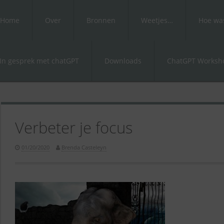
Home
Over
Bronnen
Weetjes…
Hoe was
In gesprek met chatGPT
Downloads
ChatGPT Worksho
Verbeter je focus
01/20/2020
Brenda Casteleyn